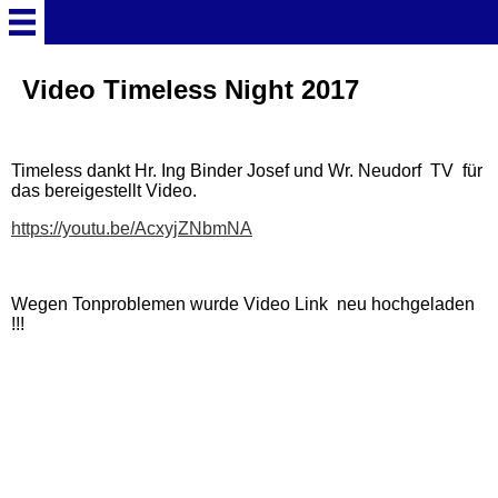
Willkommen
Video Timeless Night 2017
Newsletter (23)
Timeless dankt Hr. Ing Binder Josef und Wr. Neudorf TV für
das bereigestellt Video.
Vorstand
https://youtu.be/AcxyjZNbmNA
Spendenaufruf
Wegen Tonproblemen wurde Video Link neu hochgeladen
!!!
Spendenübergabe
Video Timeless Night 2019
(2)
Foto Timeless Night 2019