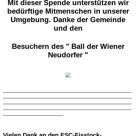
Mit dieser Spende unterstützen wir
bedürftige Mitmenschen in unserer
Timeless Night 2018
Umgebung. Danke der Gemeinde
(462920)
und den
Video Timeless Night 2018
Besuchern des " Ball der Wiener
Neudorfer "
Foto/Video Archiv
Gästebuch-2
DSGVO_mnu.html
_______________________________________________
_______________________________________________
_______________________________________________
Timeless - Crew
_______________________________________________
______________________
Kontakt (20)
Vielen Dank an den ESC-Eisstock-