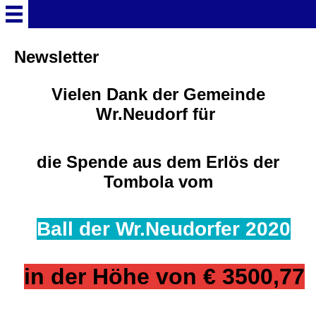
Willkommen
Newsletter
Newsletter (23)
Vielen Dank der Gemeinde
Wr.Neudorf für
Vorstand
die Spende aus dem Erlös der
Spendenaufruf
Tombola vom
Spendenübergabe
Ball der Wr.Neudorfer 2020
Video Timeless Night 2019
(2)
in der Höhe von € 3500,77
Foto Timeless Night 2019