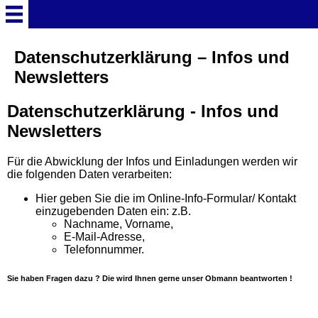
Willkommen
Datenschutzerklärung – Infos und
Newsletters
Newsletter (23)
Datenschutzerklärung - Infos und
Newsletters
Vorstand
Für die Abwicklung der Infos und Einladungen werden wir
Spendenaufruf
die folgenden Daten verarbeiten:
Hier geben Sie die im Online-Info-Formular/ Kontakt
einzugebenden Daten ein: z.B.
Spendenübergabe
Nachname, Vorname,
E-Mail-Adresse,
Telefonnummer.
Video Timeless Night 2019
(2)
Sie haben Fragen dazu ? Die wird Ihnen gerne unser Obmann beantworten !
Foto Timeless Night 2019