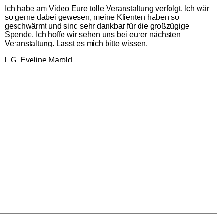
Ich habe am Video Eure tolle Veranstaltung verfolgt. Ich wär
so gerne dabei gewesen, meine Klienten haben so
Timeless Night 2018
geschwärmt und sind sehr dankbar für die großzügige
(462920)
Spende. Ich hoffe wir sehen uns bei eurer nächsten
Veranstaltung. Lasst es mich bitte wissen.
Video Timeless Night 2018
l. G. Eveline Marold
Foto/Video Archiv
Gästebuch-2
DSGVO_mnu.html
Timeless - Crew
Kontakt (20)