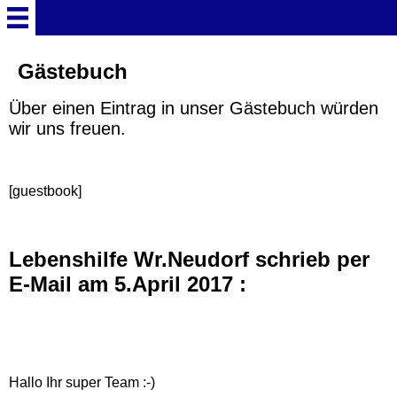
Willkommen
Gästebuch
Über einen Eintrag in unser Gästebuch würden
Newsletter (23)
wir uns freuen.
Vorstand
[guestbook]
Spendenaufruf
Lebenshilfe Wr.Neudorf schrieb per
Spendenübergabe
E-Mail am 5.April 2017 :
Video Timeless Night 2019
(2)
Hallo Ihr super Team :-)
Foto Timeless Night 2019