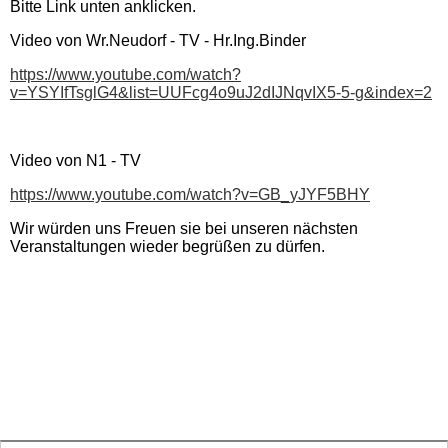
Bitte Link unten anklicken.
Video von Wr.Neudorf - TV - Hr.Ing.Binder
Timeless Night 2018
(462920)
https://www.youtube.com/watch?
v=YSYIfTsglG4&list=UUFcg4o9uJ2dIJNqvIX5-5-g&index=2
Video Timeless Night 2018
Video von N1 - TV
Foto/Video Archiv
https://www.youtube.com/watch?v=GB_yJYF5BHY
Wir würden uns Freuen sie bei unseren nächsten
Gästebuch-2
Veranstaltungen wieder begrüßen zu dürfen.
DSGVO_mnu.html
Timeless - Crew
Kontakt (20)