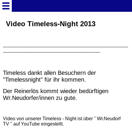
Willkommen
Video Timeless-Night 2013
Newsletter (23)
-------------------------------------------------------------------------------------
------------------------------------------------------------------
Vorstand
Spendenaufruf
Timeless dankt allen Besuchern der
"Timelessnight" für ihr kommen.
Spendenübergabe
Der Reinerlös kommt wieder bedürftigen
Wr.Neudorfer/innen zu gute.
Video Timeless Night 2019
(2)
Video von unserer Timeless - Night ist über " Wr.Neudorf
TV " auf YouTube eingestellt.
Foto Timeless Night 2019